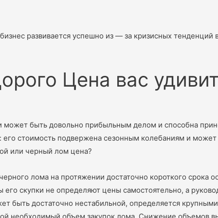
бизнес развивается успешно из — за кризисных тенденций 
орого Цена вас удиви
и может быть довольно прибыльным делом и способна прине
: его стоимость подвержена сезонным колебаниям и может 
ой или черный лом цена?
 черного лома на протяжении достаточно короткого срока 
кты его скупки не определяют цены самостоятельно, а руко
может быть достаточно нестабильной, определяется крупны
иной необходимый объем закупок лома. Снижение объемов в