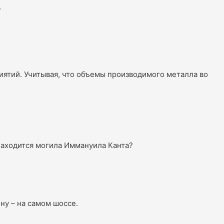
т
ятий. Учитывая, что объемы производимого металла во
 находится могила Иммануила Канта?
ину – на самом шоссе.