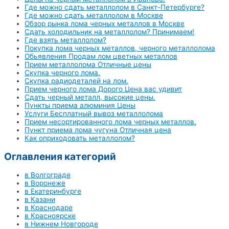
Где можно сдать металлолом в Санкт-Петербурге?
Где можно сдать металлолом в Москве
Обзор рынка лома черных металлов в Москве
Сдать холодильник на металлолом? Принимаем!
Где взять металлолом?
Покупка лома черных металлов, черного металлолома
Обьявления Продам лом цветных металлов
Прием металлолома Отличные цены
Скупка черного лома.
Скупка радиодеталей на лом.
Прием черного лома Дорого Цена вас удивит
Сдать черный металл, высокие цены.
Пункты приема алюминия Цены
Услуги Бесплатный вывоз металлолома
Прием несортированного лома черных металлов.
Пункт приема лома чугуна Отличная цена
Как оприходовать металлолом?
Оглавления категорий
в Волгограде
в Воронеже
в Екатеринбурге
в Казани
в Краснодаре
в Красноярске
в Нижнем Новгороде