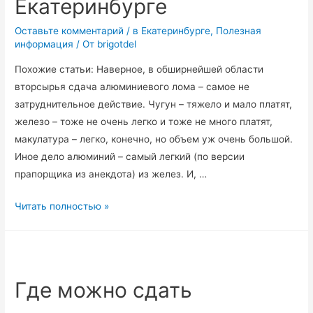
Екатеринбурге
Оставьте комментарий
/
в Екатеринбурге
,
Полезная
информация
/ От
brigotdel
Похожие статьи: Наверное, в обширнейшей области
вторсырья сдача алюминиевого лома – самое не
затруднительное действие. Чугун – тяжело и мало платят,
железо – тоже не очень легко и тоже не много платят,
макулатура – легко, конечно, но объем уж очень большой.
Иное дело алюминий – самый легкий (по версии
прапорщика из анекдота) из желез. И, …
Пункт
Читать полностью »
приема
алюминия.
Сдать
алюминий
Где можно сдать
в
Екатеринбурге