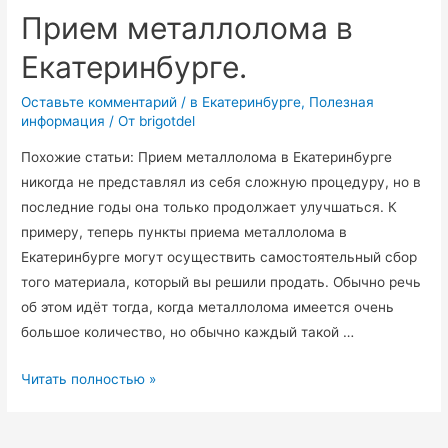
в
Прием металлолома в
Екатеринбурге?
Екатеринбурге.
Оставьте комментарий
/
в Екатеринбурге
,
Полезная
информация
/ От
brigotdel
Похожие статьи: Прием металлолома в Екатеринбурге
никогда не представлял из себя сложную процедуру, но в
последние годы она только продолжает улучшаться. К
примеру, теперь пункты приема металлолома в
Екатеринбурге могут осуществить самостоятельный сбор
того материала, который вы решили продать. Обычно речь
об этом идёт тогда, когда металлолома имеется очень
большое количество, но обычно каждый такой …
Прием
Читать полностью »
металлолома
в