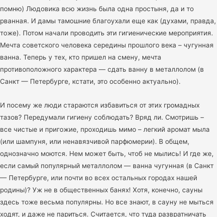
помню) Людовика всю жизнь была одна простыня, да и то
рванная. И дамы тамошние благоухали еще как (духами, правда,
тоже). Потом начали проводить эти гигиенические мероприятия.
Мечта советского человека середины прошлого века – чугунная
ванна. Теперь у тех, кто пришел на смену, мечта
противоположного характера — сдать ванну в металлолом (в
Санкт — Петербурге, кстати, это особенно актуально).
И посему же люди стараются избавиться от этих громадных
тазов? Передумали гигиену соблюдать? Вряд ли. Смотришь –
все чистые и пригожие, проходишь мимо – легкий аромат мыла
(или шампуня, или ненавязчивой парфюмерии). В общем,
однозначно моются. Нем может быть, чтоб не мылись! И где же,
если самый популярный металлолом — ванна чугунная (в Санкт
— Петербурге, или почти во всех остальных городах нашей
родины)? Уж не в общественных банях! Хотя, конечно, сауны
здесь тоже весьма популярны. Но все знают, в сауну не мыться
ходят, и даже не париться. Считается, что туда развратничать