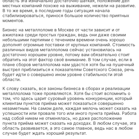
область эта изначально достаточно шаткая, положение дел
местных компаний похоже на выживание, нежели на развитие.
В то же время, в последние годы ситуация начала
стабилизироваться, принося большое количество приятных
моментов.
Бизнес на металлоломе в Москве от части зависит и от
ажиотажа среди простых граждан, ведь они даже своими
небольшими партиями с течением времени очень хорошо
дополнят огромные поставки от крупных компаний. Стоимость
различных видов металлолома сейчас установилась на
достаточно хорошем уровне, потому вам обязательно стоит
обратить на этот фактор своё внимание. В том случае, если в
плане сборов металлолома нам удастся хотя бы на пушечный
выстрел приблизиться к показателям Советского Союза, речь
будет идти о совершено ином уровне стабильности этой
области.
К слову сказать, все законы бизнеса в сборах и реализации
металлолома тоже проявляются. Хотя бы стоит вспомнить о
том, что здесь царит суровый уровень конкуренции, который
клиентам пунктов приёма может показаться совершенно
незаметным. На самом деле, каждая мелочь может сказать на
успешности или провале того или иного пункта приёма. Работа
над собой никем не отменялась, но даже расположение
пункта приёма может сказать на доходах. В любом случае, эта
область развивается, а это самое главное, ведь нас в любом
случае будет ждать хороший результат.