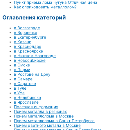
Пункт приема лома чугуна Отличная цена
Как оприходовать металлолом?
Оглавления категорий
в Волгограде
в Воронеже
в Екатеринбурге
в Казани
в Краснодаре
в Красноярске
в Нижнем Новгороде
в Новосибирске
в Омске
в Перми
в Ростове на Дону
в Самаре
в Саратове
в Туле
в Уфе
в Челябинске
в Ярославле
Полезная информация
Прием металла в регионах
Прием металлолома в Москве
Прием металлолома в Санкт Петербурге
Прием цветного метала в Москве