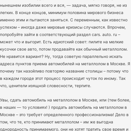
нынешнем изобилии всего и вся, — задача, мягко говоря, не из
легких. В конце концов, минимум половина мирового бизнеса
именно этим и пытаются заняться. С переменным, как известно
успехом – иногда даже мировые кризисы случаются. Впрочем,
попробуйте зайти в соответствующий раздел cars. auto. ru –
может что и выгорит. Есть идиотский совет: пилите на мелкие
кусочки свое авто, потом продавайте как обычный металлолом.
Не нравится вариант? Ну, тогда советую параллельно искать
адреса пунктов приема автомобилей на металлолом в Москве. Я
почему так назойливо повторяю название столицы – потому что
в каждом городе этот процесс происходит чуток по иному. Так
что, ценители изящной словесности, терпите.
Увы, сдать автомобиль на металлолом в Москве, или (тем более,
в наших — то условиях! ) продать автомобиль на металлолом в
Москве – это требует определенного профессионализма! Дело в
том, что те, кто принимают металлолом – им же выгодна
однородность принимаемого, они не хотят тратить свое время и