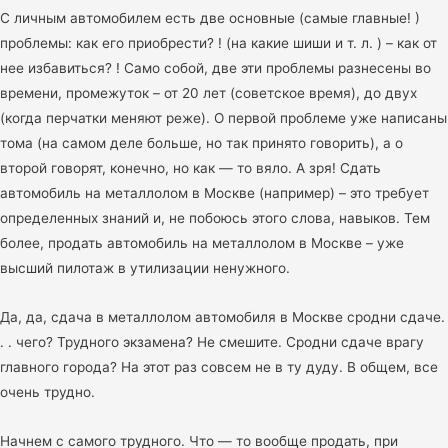
С личным автомобилем есть две основные (самые главные! )
проблемы: как его приобрести? ! (на какие шиши и т. л. ) – как от
нее избавиться? ! Само собой, две эти проблемы разнесены во
времени, промежуток – от 20 лет (советское время), до двух
(когда перчатки меняют реже). О первой проблеме уже написаны
тома (на самом деле больше, но так принято говорить), а о
второй говорят, конечно, но как — то вяло. А зря! Сдать
автомобиль на металлолом в Москве (например) – это требует
определенных знаний и, не побоюсь этого слова, навыков. Тем
более, продать автомобиль на металлолом в Москве – уже
высший пилотаж в утилизации ненужного.
Да, да, сдача в металлолом автомобиля в Москве сродни сдаче.
. . чего? Трудного экзамена? Не смешите. Сродни сдаче врагу
главного города? На этот раз совсем не в ту дуду. В общем, все
очень трудно.
Начнем с самого трудного. Что — то вообще продать, при