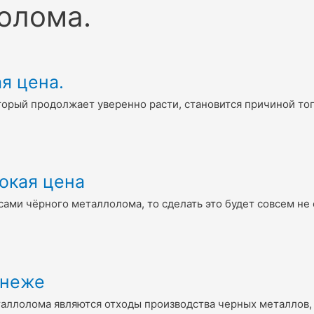
олома.
я цена.
оторый продолжает уверенно расти, становится причиной то
окая цена
асами чёрного металлолома, то сделать это будет совсем н
онеже
таллолома являются отходы производства черных металлов