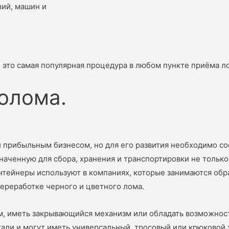
ний, машин и
и это самая популярная процедура в любом пункте приёма л
олома.
 прибыльным бизнесом, но для его развития необходимо с
аченную для сбора, хранения и транспортировки не только
нтейнеры используют в компаниях, которые занимаются обр
переработке черного и цветного лома.
м, иметь закрывающийся механизм или обладать возможнос
али и могут иметь универсальный, тросовый или крюковой з