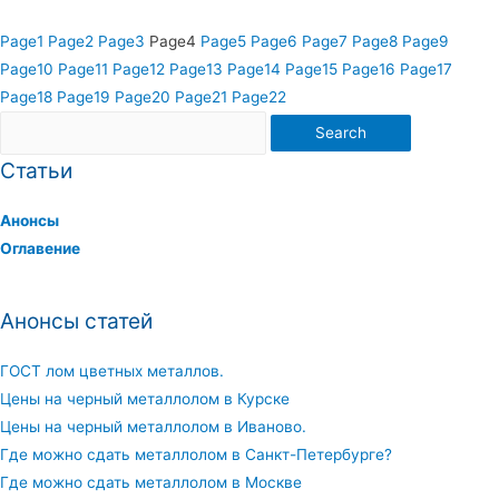
Page
1
Page
2
Page
3
Page
4
Page
5
Page
6
Page
7
Page
8
Page
9
Page
10
Page
11
Page
12
Page
13
Page
14
Page
15
Page
16
Page
17
Page
18
Page
19
Page
20
Page
21
Page
22
Search
Статьи
Анонсы
Оглавение
Анонсы статей
ГОСТ лом цветных металлов.
Цены на черный металлолом в Курске
Цены на черный металлолом в Иваново.
Где можно сдать металлолом в Санкт-Петербурге?
Где можно сдать металлолом в Москве