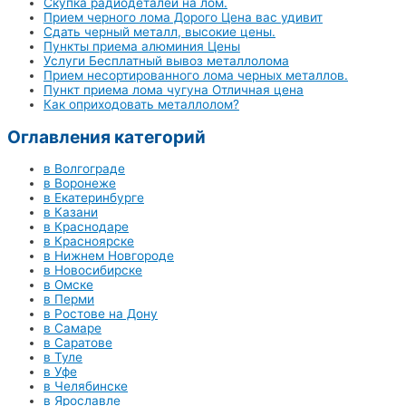
Скупка радиодеталей на лом.
Прием черного лома Дорого Цена вас удивит
Сдать черный металл, высокие цены.
Пункты приема алюминия Цены
Услуги Бесплатный вывоз металлолома
Прием несортированного лома черных металлов.
Пункт приема лома чугуна Отличная цена
Как оприходовать металлолом?
Оглавления категорий
в Волгограде
в Воронеже
в Екатеринбурге
в Казани
в Краснодаре
в Красноярске
в Нижнем Новгороде
в Новосибирске
в Омске
в Перми
в Ростове на Дону
в Самаре
в Саратове
в Туле
в Уфе
в Челябинске
в Ярославле