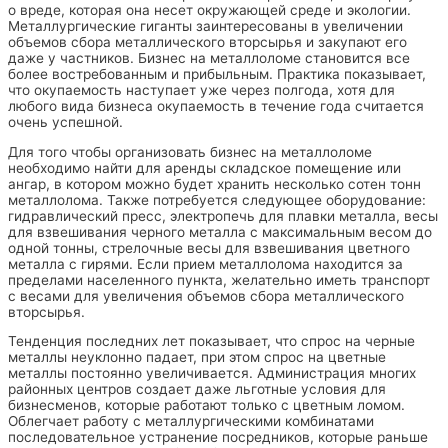
о вреде, которая она несет окружающей среде и экологии.
Металлургические гиганты заинтересованы в увеличении
объемов сбора металлического вторсырья и закупают его
даже у частников. Бизнес на металлоломе становится все
более востребованным и прибыльным. Практика показывает,
что окупаемость наступает уже через полгода, хотя для
любого вида бизнеса окупаемость в течение года считается
очень успешной.
Для того чтобы организовать бизнес на металлоломе
необходимо найти для аренды складское помещение или
ангар, в котором можно будет хранить несколько сотен тонн
металлолома. Также потребуется следующее оборудование:
гидравлический пресс, электропечь для плавки металла, весы
для взвешивания черного металла с максимальным весом до
одной тонны, стрелочные весы для взвешивания цветного
металла с гирями. Если прием металлолома находится за
пределами населенного пункта, желательно иметь транспорт
с весами для увеличения объемов сбора металлического
вторсырья.
Тенденция последних лет показывает, что спрос на черные
металлы неуклонно падает, при этом спрос на цветные
металлы постоянно увеличивается. Администрация многих
районных центров создает даже льготные условия для
бизнесменов, которые работают только с цветным ломом.
Облегчает работу с металлургическими комбинатами
последовательное устранение посредников, которые раньше